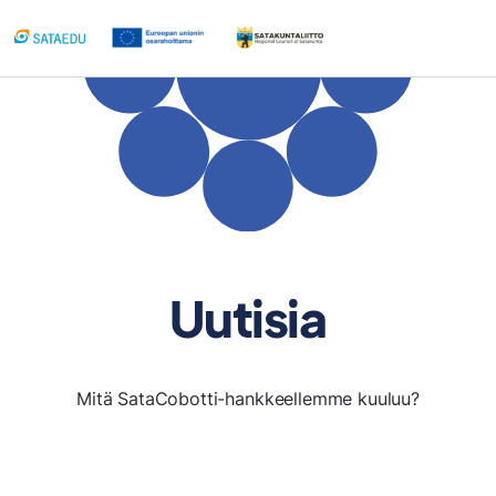
Siirry
sisältöön
Uutisia
Mitä SataCobotti-hankkeellemme kuuluu?